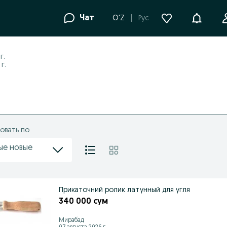
Уведомле
Чат
O'Z
Рус
г.
г.
овать по
ые новые
Прикаточний ролик латунный для угля
340 000 сум
Мирабад