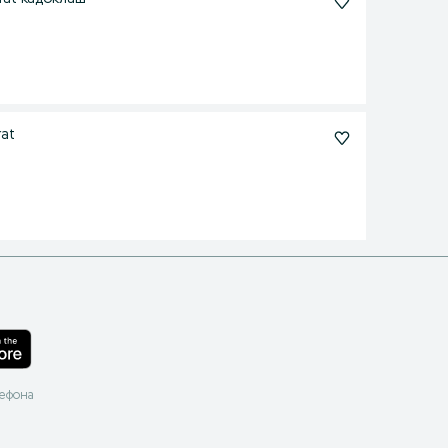
rat
лефона