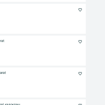
rat
arat
rat кадоклаш